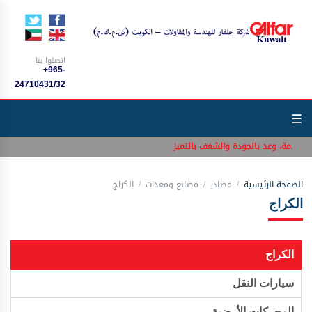
اتصلوا بنا
+965-
24710431/32
☰
لسلامة، وعد بالجودة والشغف بالتميز
الصفحة الرئيسية
مصادر
مصانع ومعدات
الكراج
الكراج
الكراج
سيارات النقل
المحركات الأرضية