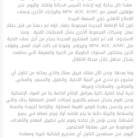
فهذا كان بحاجة إليه لإعادة تأسيس قدراتنا وثقتنا. واليوم، نحن
مؤهلين للعمل مع
KNPC
،
KOC
،
MPW
والوزارات الأخرى وعملاء
القطاع الأهلي ذوي السمعة الجيدة.
كون أننا الإضافة الجديدة لمجموعة جلفار، فإنه تم دعمنا من قبل جلفار
عمان، وشركات المجموعة الأخرى بشأن المتطلبات الفنية . ومنذ
الاستحواذ، لقد تم تنفيذ المشاريع العديدة بنجاح من أجل عملاء النخبة
مثل
KNPC
،
KOC
،
MPW
وغيرهم. وقوتنا قد كانت أفراد العمل وهؤلاء
الذين يمتلكون السنوات الطويلة من الخبرة والمعرفة التي ساهمت
بشكل مذهل خلال مرحلة الانتقال
وما بعدها. ونحن الآن نمتلك فريق ممتاز والذي يمكنه من تناول أي
مشروع ذو تحدي في البنية التحتية، والطرق، والجسور، والمباني،
والمرافئ، والمطارات وغيرها.
لدينا أيضا كفاية ذاتية بمرافق الإنتاج الخاصة بنا من المواد الإنشائية.
ونحن نقوم بشكل مستمر بالتنويع لمجالات العمل المتعلقة بذلك والتي
تدعم وتحسن جهدنا لتوفير القيمة لعملاؤنا. والتزامنا للجودة والصحة
والسلامة والبيئة دائما ما يتم نقاشه أولا ويتم ضمانه في جميع
أنشطتنا. ونحن نؤمن بأن نجاحنا يقوم على تحقيق المهام والأهداف
الموضوعة من قبل عملاؤنا المحترمين.
اليوم، نحن مستعدين لتناول أي مشاريع إنشائية كبيرة ومعقدة