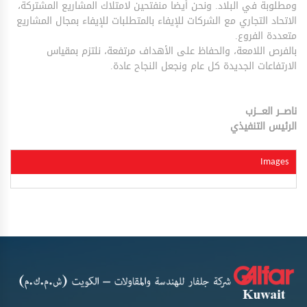
ومطلوبة في البلاد. ونحن أيضا منفتحين لامتلاك المشاريع المشتركة،
الاتحاد التجاري مع الشركات للإيفاء بالمتطلبات للإيفاء بمجال المشاريع
متعددة الفروع.
بالفرص اللامعة، والحفاظ على الأهداف مرتفعة، نلتزم بمقياس
الارتفاعات الجديدة كل عام ونجعل النجاح عادة.
ناصـــر العــــزب
الرئيس التنفيذي
Images