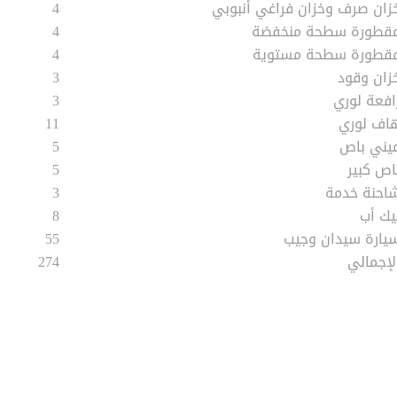
زان صرف وخزان فراغي أنبوبي
4
قطورة سطحة منخفضة
4
قطورة سطحة مستوية
4
زان وقود
3
افعة لوري
3
اف لوري
11
يني باص
5
اص كبير
5
احنة خدمة
3
يك أب
8
يارة سيدان وجيب
55
لإجمالي
274