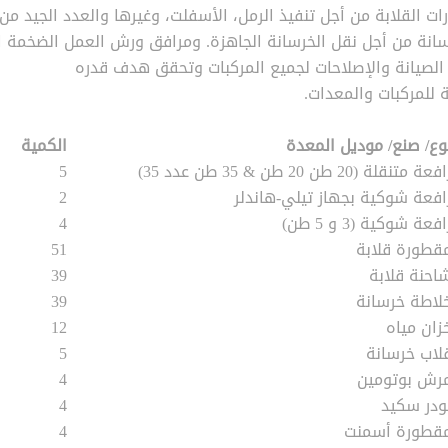
ت القلابة من أجل تنفيذ الرمل، الأسفلت، وغيرها والعدد الجيد من
سانة من أجل نقل الخرسانة الجاهزة. ومرافق ورش العمل الضخمة ا
الصيانة والإصلاحات لجميع المركبات وتحقق هدف قدره
وع/ صنع/ موديل المعدة
الكمية
فعة متنقلة (20 طن 20 طن & 35 طن عدد 35)
5
افعة شوكية بجهاز تيلي-هاندلر
2
افعة شوكية (3 و 5 طن)
4
قطورة قلابة
51
احنة قلابة
39
لاطة خرسانة
39
زان مياه
12
لاب خرسانة
5
رش بوتومين
4
ودر سكيد
4
قطورة أسمنت
4