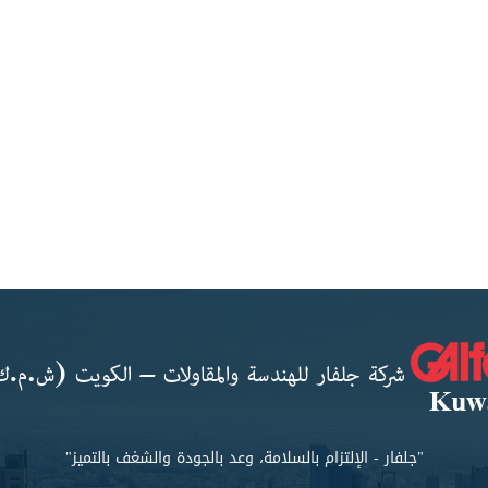
"جلفار - الإلتزام بالسلامة، وعد بالجودة والشغف بالتميز"