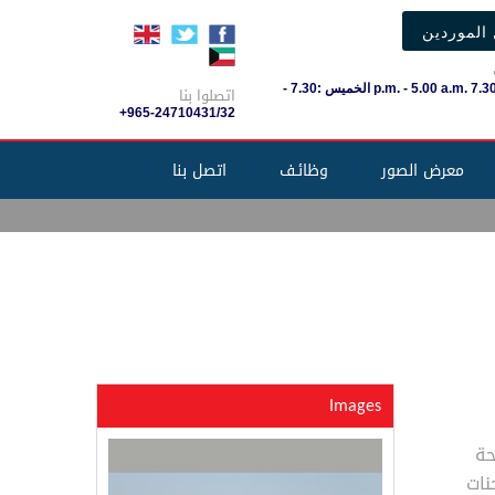
الموردين
السَبْت-الأربعاء 7.30 .p.m. - 5.00 a.m الخميس :7.30 -
اتصلوا بنا
+965-24710431/32
معرض الصور
وظائـف
اتصل بنا
Images
حة
نات