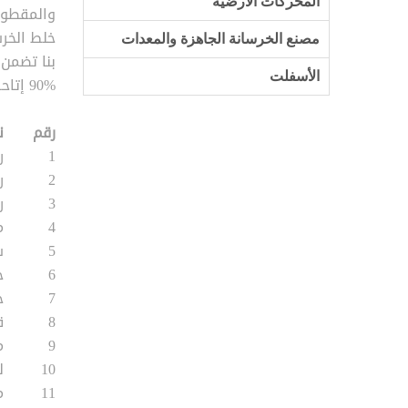
المحركات الأرضية
والمقطورا
خلط الخر
مصنع الخرسانة الجاهزة والمعدات
بنا تضمن 
الأسفلت
90% إتاحة للمركبات والمعدات.
رقم
ن
1
را
2
ر
3
ر
4
م
5
ش
6
خ
7
خ
8
ق
9
م
10
ل
11
م