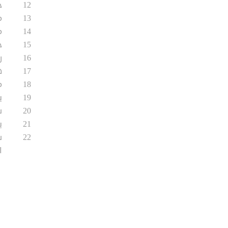
12
خ
13
م
14
م
15
خ
16
ر
17
ه
18
م
19
ب
20
ش
21
ب
22
س
ا