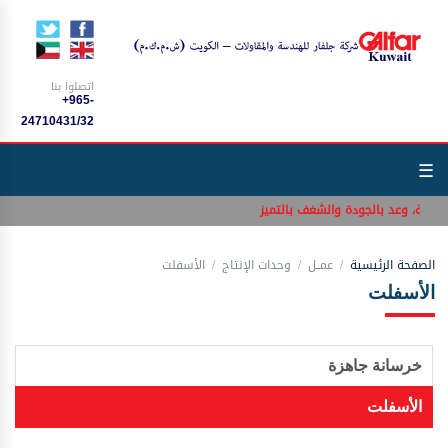
اتصلوا بنا
+965-
24710431/32
☰
سلامة، وعد بالجودة والشغف بالتميز
الصفحة الرئيسية
عمــل
وحدات الإنتاج
الأسفلت
الأسفلت
خرسانة جاهزة
الأسفلت